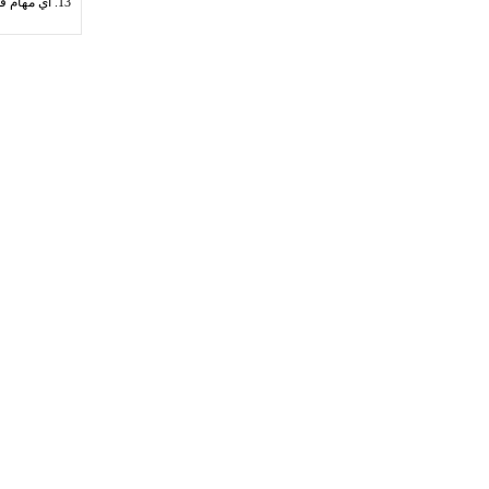
13. أي مهام في مجال الاختصاص .