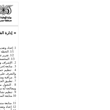
إدارة ال
1. إعداد وتقديم :
1/1. الخطة السنوية للنشاط التجاري وبرامجها التنفيذية .
1/2. تقرير تقييمي سنوي بمستوى إنجازات الخطة وبرامجها ، وبيان مؤشرات الأداء وانحرافاته سلبا وإيجابا .
1/3. المخصصات المالية للنشاط التجاري خلال العام ، ومتابعة إدراجها ضمن الميزانية التقديرية .
2 . الإشراف والمتابعة لسير أعمال تحصيل إيرادات استهلاك التيار الكهربائي ومعالجة أي مشاكل أو معوقات .
3 . متابعة إجراءات قطع التيار الكهربائي هن المستهلكين المتأخرين في سداد قيمة الفواتير .
4 . تنظيم ح
والتعرف على مناطق الفقد ومعالجتها
6 . مراقبة ومتابعة إيداع الإيرادات لدى البنك المعتمد .
7 . تطبيق الجزاءات المالية بحق المخالفين من المستهلكين .
8 . التجول م
ومعالجة أية م
9 . تنظيم نشاط القراءة الشهرية وإصدار الفواتير الشهرية بانتظام .
10.متابعة ا
.
11. متابعة منسق الحاسب الآلي فيما يتعلق بالحسابات والمطابقات .
12. إعداد وتقديم تقارير فنية تحليلية (دورية / سنوية) وكلما طلب ذلك عن النشاط التجاري .