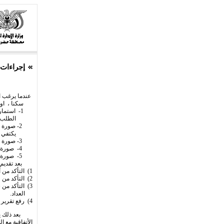
إجراءات 
عندما يرغب ال
سكنا ، او تجا
1- استمارة طلب (ملف) معبأة البيانات وموقع عليها من قبل المواطن صاحب
الطلب والكه
2- صورة لوثيقة الموقع بعد مطابقتها بالأصل ( وفي حالة عدم وجود وثيقه للموقع
يكتفي برسالة
3- صورة من ترخيص البناء .
4- صورة للبطاقة الشخصية للمواطن صاحب الطلب .
5- صورة لفاتورة اقرب عداد لهذا الموقع .
بعد تقديم ال
1) التأكد من أن وثيقة الموقع مطابقة للواقع وأن الحدود في الوثيقة متطابقة مع الواقع.
2) التأكد من عدم وجود عوائق فنية (وجود خطوط كهرباء على الموقع او قريب منه).
3) التأكد من سلامة التسليك الكهربائي الداخلي للموقع وجاهزيته لاستلام الطاقة وتركيب
العداد.
4) رفع تقرير بالمواد المطلوبة لتوصيل التيار وتحديد نقطة الربط .
بعد ذلك يتم ا
الأتفاقية مع 