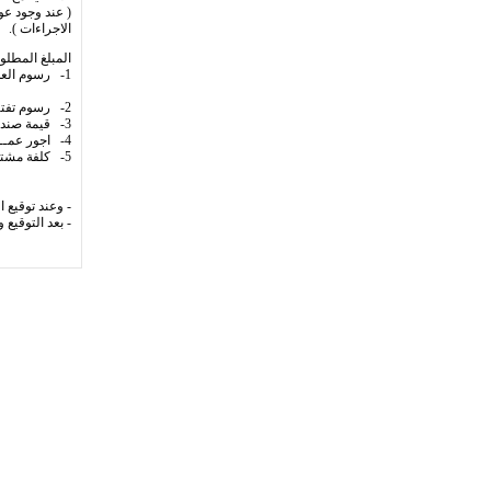
( عند وجود عو
الاجراءات ).
المبلغ المطلو
1- رسوم العداد : سنقل فيز سكن او تجاري -/ 15000 ريال
3 فيــــز ،، ،، -/ 00
2- رسوم تفتيش 30 ريال / ليلو وات
3- قيمة صندوق سنقل -/1700 ريال و3 فيز -/2700 ريال
4- اجور عمـــل 100 ريال / متر سلك جدار
5- كلفة مشتركة ( مساهمة شبكة): 2000 ريال / كيلو وات سكن
3000 ريال / لي
حسب ال
- وعند توقيع 
- بعد التوقيع